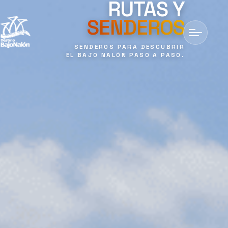
RUTAS Y
SENDEROS
SENDEROS PARA DESCUBRIR
EL
BAJO
NALÓN
PASO A PASO.