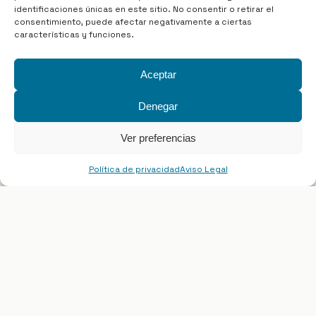
identificaciones únicas en este sitio. No consentir o retirar el
consentimiento, puede afectar negativamente a ciertas
características y funciones.
Senda del Prerrománico
Aceptar
4,9 km
1,5 horas
Denegar
Ver más
Ver preferencias
SENDAS
Política de privacidad
Aviso Legal
Senda del Valle de Arango
5,6 km.
1,5 horas
Mapa
Lista
Ver más
p