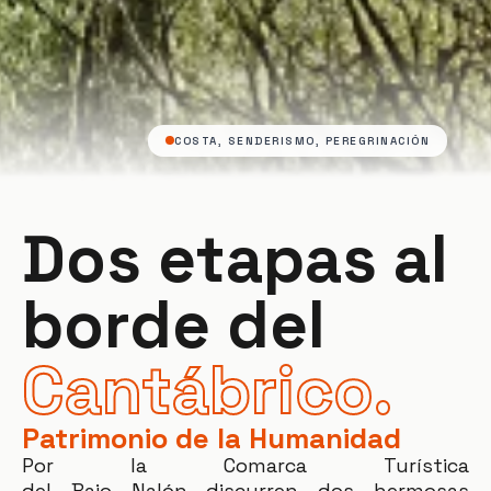
COSTA, SENDERISMO, PEREGRINACIÓN
Dos etapas al
borde del
Cantábrico.
Patrimonio de la Humanidad
Por la Comarca Turística
del
Bajo
Nalón
discurren dos hermosas