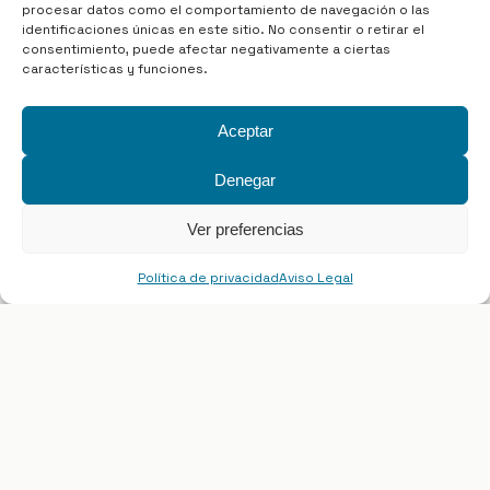
procesar datos como el comportamiento de navegación o las
identificaciones únicas en este sitio. No consentir o retirar el
consentimiento, puede afectar negativamente a ciertas
características y funciones.
Aceptar
La salida de
Muros
atraviesa su
Denegar
núcleo histórico y pasa junto al
Ver preferencias
Palacio de Valdecarzana
, iniciando
un tramo que combina entorno
Política de privacidad
Aviso Legal
urbano y caminos más tranquilos.
El recorrido avanza entre
senderos,
pequeñas carreteras y pasos sobre
la vía ferroviaria
, adentrándose en
zonas de bosque mixto
.
La transición hacia la naturaleza es
progresiva y constante.