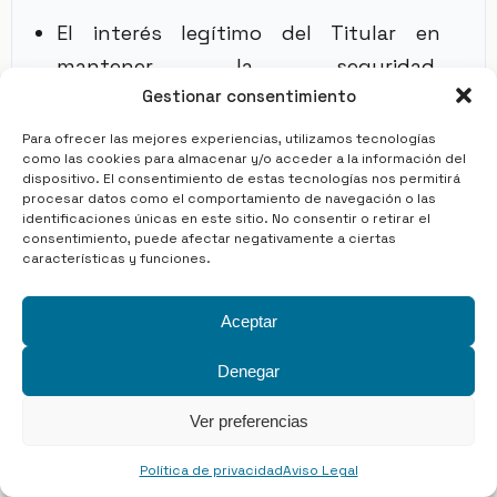
El interés legítimo del Titular en
mantener la seguridad,
Gestionar consentimiento
funcionamiento y mejora del Sitio
Web.
Para ofrecer las mejores experiencias, utilizamos tecnologías
como las cookies para almacenar y/o acceder a la información del
dispositivo. El consentimiento de estas tecnologías nos permitirá
La ejecución de una relación jurídica o
procesar datos como el comportamiento de navegación o las
identificaciones únicas en este sitio. No consentir o retirar el
precontractual cuando el Usuario
consentimiento, puede afectar negativamente a ciertas
características y funciones.
solicite información, servicios o
gestiones concretas.
Aceptar
El Usuario podrá retirar su
Denegar
consentimiento en cualquier
Ver preferencias
momento, sin que ello afecte a la
licitud del tratamiento realizado con
Política de privacidad
Aviso Legal